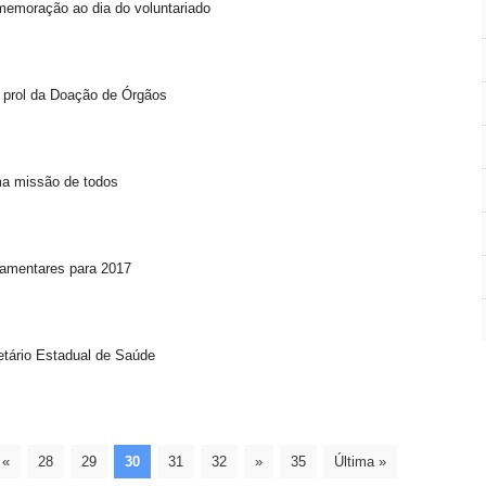
emoração ao dia do voluntariado
prol da Doação de Órgãos
ma missão de todos
amentares para 2017
etário Estadual de Saúde
«
28
29
30
31
32
»
35
Última »